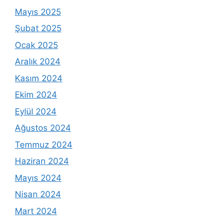
Mayıs 2025
Şubat 2025
Ocak 2025
Aralık 2024
Kasım 2024
Ekim 2024
Eylül 2024
Ağustos 2024
Temmuz 2024
Haziran 2024
Mayıs 2024
Nisan 2024
Mart 2024