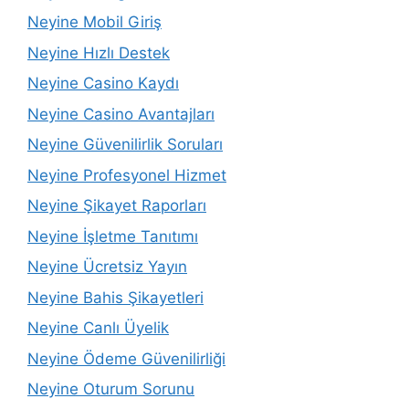
Neyine Mobil Giriş
Neyine Hızlı Destek
Neyine Casino Kaydı
Neyine Casino Avantajları
Neyine Güvenilirlik Soruları
Neyine Profesyonel Hizmet
Neyine Şikayet Raporları
Neyine İşletme Tanıtımı
Neyine Ücretsiz Yayın
Neyine Bahis Şikayetleri
Neyine Canlı Üyelik
Neyine Ödeme Güvenilirliği
Neyine Oturum Sorunu