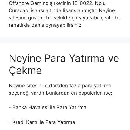
Offshore Gaming şirketinin 18-0022. Nolu
Curacao lisansı altında lisanslanmıştır. Neyine
sitesine güvenli bir şekilde giriş yapabilir, sitede
rahatlıkla bahis oynayabilirsiniz.
Neyine Para Yatırma ve
Çekme
Neyine sitesinde dörtden fazla para yatırma
seçeneği vardır bunlardan en popülerleri ise;
- Banka Havalesi ile Para Yatırma
- Kredi Kartı İle Para Yatırma