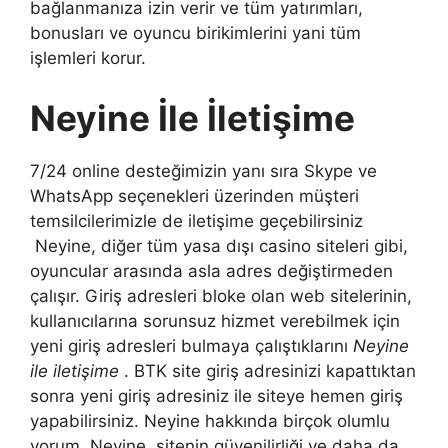
bağlanmanıza izin verir ve tüm yatırımları,
bonusları ve oyuncu birikimlerini yani tüm
işlemleri korur.
Neyine İle İletişime
7/24 online desteğimizin yanı sıra Skype ve
WhatsApp seçenekleri üzerinden müşteri
temsilcilerimizle de iletişime geçebilirsiniz
Neyine, diğer tüm yasa dışı casino siteleri gibi,
oyuncular arasında asla adres değiştirmeden
çalışır. Giriş adresleri bloke olan web sitelerinin,
kullanıcılarına sorunsuz hizmet verebilmek için
yeni giriş adresleri bulmaya çalıştıklarını
Neyine
ile iletişime
. BTK site giriş adresinizi kapattıktan
sonra yeni giriş adresiniz ile siteye hemen giriş
yapabilirsiniz. Neyine hakkında birçok olumlu
yorum. Neyine, sitenin güvenilirliği ve daha da