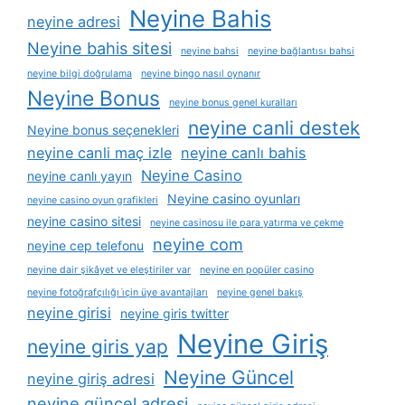
Neyine Bahis
neyine adresi
Neyine bahis sitesi
neyine bahsi
neyine bağlantısı bahsi
neyine bilgi doğrulama
neyine bingo nasıl oynanır
Neyine Bonus
neyine bonus genel kuralları
neyine canli destek
Neyine bonus seçenekleri
neyine canli maç izle
neyine canlı bahis
Neyine Casino
neyine canlı yayın
Neyine casino oyunları
neyine casino oyun grafikleri
neyine casino sitesi
neyine casinosu ile para yatırma ve çekme
neyine com
neyine cep telefonu
neyine dair şikâyet ve eleştiriler var
neyine en popüler casino
neyine fotoğrafçılığı i̇çin üye avantajları
neyine genel bakış
neyine girisi
neyine giris twitter
Neyine Giriş
neyine giris yap
Neyine Güncel
neyine giriş adresi
neyine güncel adresi