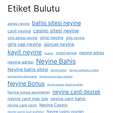
Etiket Bulutu
bahis sitesi neyine
adresi neyine
casino sitesi neyine
canli neyine
girisi neyine
giris adresi neyine
giris neyine
giris yap neyine
güncel neyine
kayit neyine
neyine adres
mobil neyine
lisanslı
Neyine Bahis
neyine adresi
Neyine bahis sitesi
neyine bahsi
neyine bağlantısı bahsi
neyine bilgi doğrulama
neyine bingo nasıl oynanır
Neyine Bonus
neyine bonus genel kuralları
neyine canli destek
Neyine bonus seçenekleri
neyine canli maç izle
neyine canlı bahis
Neyine Casino
neyine canlı yayın
Neyine casino oyunları
neyine casino oyun grafikleri