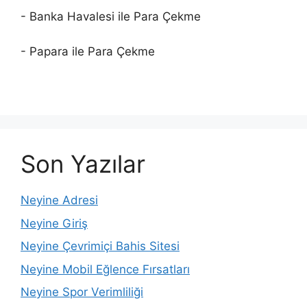
- Banka Havalesi ile Para Çekme
- Papara ile Para Çekme
Son Yazılar
Neyine Adresi
Neyine Giriş
Neyine Çevrimiçi Bahis Sitesi
Neyine Mobil Eğlence Fırsatları
Neyine Spor Verimliliği