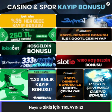
×
Neyine GİRİŞ İÇİN TIKLAYINIZ!