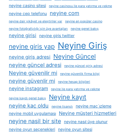
neyine casino sitesi
neyine casinosu ile para yatırma ve çekme
neyine com
neyine cep telefonu
neyine dair şikâyet ve eleştiriler var
neyine en popüler casino
neyine fotoğrafçılığı i̇çin üye avantajları
neyine genel bakış
neyine girisi
neyine giris twitter
Neyine Giriş
neyine giris yap
Neyine Güncel
neyine giriş adresi
neyine güncel adresi
neyine güncel giriş adresi
Neyine güvenilir mi
neyine güvenlik firma bilgi
neyine güvenlir mi
neyine hesap bilgileri
neyine instagram
neyine i̇le para yatırma ve çekme
Neyine kayıt
neyine kaydı genel bakış
neyine kaç oldu
neyine maç i̇zleme
neyine lisanslı
Neyine müşteri hizmetleri
neyine mobil uygulaması
neyine nasil bir site
neyine nasıl üye olunur
neyine oyun seçenekleri
neyine oyun sitesi