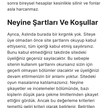
sonra bireysel hesaplar kesinlikle silinir ve fonlar
asla harcanmaz.
Neyine Şartları Ve Koşullar
Ayrıca, Aslında burada bir kırgınlık yok. Siteye
üye olmadan önce site şartlarını okuyup kabul
ettiyseniz, tüm içeriği kabul etmiş sayılırsınız.
Bunu kabul etmediğiniz takdirde sitedeki
üyeliğiniz geçersiz sayılacaktır. Bu sebeple
sitenin kullanım şartlarını okursanız sizin için
geçerli olmayan bölümler olacaktır ve üyeliğinizi
devam ettirmenizin bir anlamı yoktur. Sitedeki
oyun masalarına katılamazsınız. Neyine
şikayetler ve incelemeler bölümünde, bazı
kişilerin düşük para çekme limitlerinden şikayet
ettiğini gördük. Ancak bu değerleme kriterleri
temettü geliri kriteri olarak belirlenir. Belirtilen