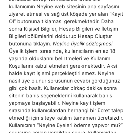
kullanıcının Neyine web sitesinin ana sayfasını
ziyaret etmesi ve sağ üst köşede yer alan “Kayıt
Ol” butonuna tıklaması gerekmektedir. Daha
sonra Kişisel Bilgiler, Hesap Bilgileri ve İletişim
Bilgileri bölümlerini doldurup Hesap Oluştur
butonuna tıklayın.
Neyine üyelik sözleşmesi
Üyelik işlemi sırasında, kullanıcıların en az 18
yaşında olduklarını belirtmeleri ve Kullanım
Koşullarını kabul etmeleri gerekmektedir. Aksi
halde kayıt işlemi gerçekleştirilemez. Neyine
nasıl üye olunur sorusunun cevabı gördüğünüz
gibi çok basit. Kullanıcılar birkaç dakika sonra
sitenin bahis seçeneklerini kullanarak bahis
yapmaya başlayabilir. Neyine kayıt işlemi
sırasında kullanıcılardan herhangi bir ücret talep
etmediği için siteye katılım tamamen ücretsizdir.
Kullanıcının “Neyine üyeleri ödeme yapıyor mu?”
sorusuna cevap verdikten sonra, kullanıcıdan