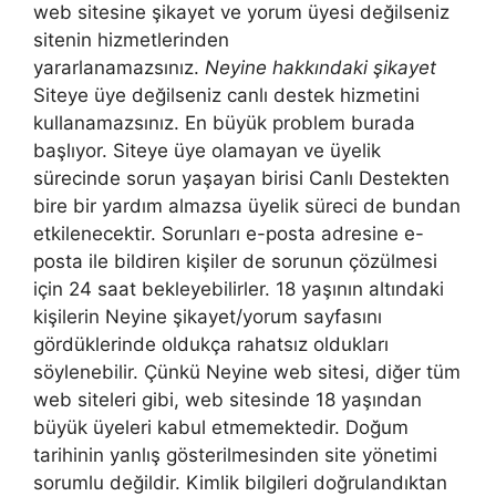
web sitesine şikayet ve yorum üyesi değilseniz
sitenin hizmetlerinden
yararlanamazsınız.
Neyine hakkındaki şikayet
Siteye üye değilseniz canlı destek hizmetini
kullanamazsınız. En büyük problem burada
başlıyor. Siteye üye olamayan ve üyelik
sürecinde sorun yaşayan birisi Canlı Destekten
bire bir yardım almazsa üyelik süreci de bundan
etkilenecektir. Sorunları e-posta adresine e-
posta ile bildiren kişiler de sorunun çözülmesi
için 24 saat bekleyebilirler. 18 yaşının altındaki
kişilerin Neyine şikayet/yorum sayfasını
gördüklerinde oldukça rahatsız oldukları
söylenebilir. Çünkü Neyine web sitesi, diğer tüm
web siteleri gibi, web sitesinde 18 yaşından
büyük üyeleri kabul etmemektedir. Doğum
tarihinin yanlış gösterilmesinden site yönetimi
sorumlu değildir. Kimlik bilgileri doğrulandıktan