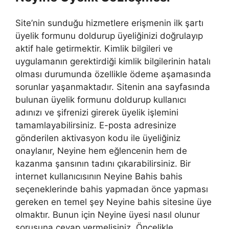
Site’nin sunduğu hizmetlere erişmenin ilk şartı
üyelik formunu doldurup üyeliğinizi doğrulayıp
aktif hale getirmektir. Kimlik bilgileri ve
uygulamanın gerektirdiği kimlik bilgilerinin hatalı
olması durumunda özellikle ödeme aşamasında
sorunlar yaşanmaktadır. Sitenin ana sayfasında
bulunan üyelik formunu doldurup kullanıcı
adınızı ve şifrenizi girerek üyelik işlemini
tamamlayabilirsiniz. E-posta adresinize
gönderilen aktivasyon kodu ile üyeliğiniz
onaylanır, Neyine hem eğlencenin hem de
kazanma şansının tadını çıkarabilirsiniz. Bir
internet kullanıcısının Neyine Bahis bahis
seçeneklerinde bahis yapmadan önce yapması
gereken en temel şey Neyine bahis sitesine üye
olmaktır. Bunun için Neyine üyesi nasıl olunur
sorusuna cevap vermelisiniz. Öncelikle