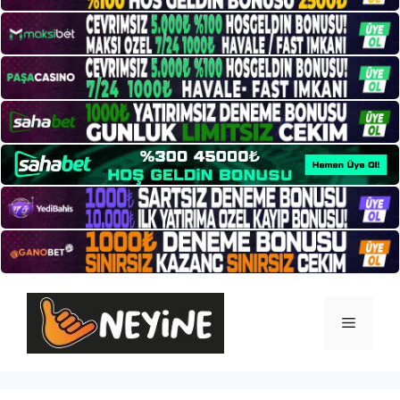
İçeriğe
atla
Menü