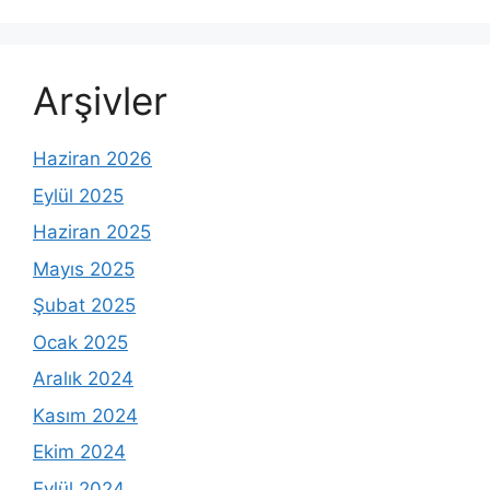
Arşivler
Haziran 2026
Eylül 2025
Haziran 2025
Mayıs 2025
Şubat 2025
Ocak 2025
Aralık 2024
Kasım 2024
Ekim 2024
Eylül 2024