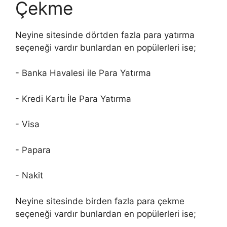
Çekme
Neyine sitesinde dörtden fazla para yatırma
seçeneği vardır bunlardan en popülerleri ise;
- Banka Havalesi ile Para Yatırma
- Kredi Kartı İle Para Yatırma
- Visa
- Papara
- Nakit
Neyine sitesinde birden fazla para çekme
seçeneği vardır bunlardan en popülerleri ise;