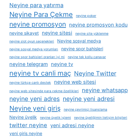
Neyine para yatırma
Neyine Para Çekme
neyine poker
neyine promosyon
neyine promosyon kodu
neyine sitesi
neyine sikayet
neyine site yüklenme
Neyine sosyal medya
neyine slot oyun seçenekleri
neyine spor bahisleri
neyine sosyal medya yorumları
neyine spor bahisleri oranları i̇yi mi
neyine tek kollu canavar
neyine telegram
neyine tv
neyine tv canli maç
Neyine Twitter
neyine web sitesi
neyine türkçe canlı destek
neyine whatsapp
neyine web sitesinde para çekme özellikleri
neyine yeni adres
neyine yeni adresi
Neyine yeni giriş
neyine çevrimiçi lisanslama
Neyine üyelik
neyine üyelik i̇şlemi
neyine üyeliğimin i̇letişim bilgileri
twitter neyine
yeni adresi neyine
yeni giris neyine