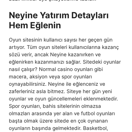
Neyine Yatırım Detayları
Hem Eğlenin
Oyun sitesinin kullanıcı sayısı her geçen gün
artıyor. Tüm oyun siteleri kullanıcılarına kazanç
sözü verir, ancak Neyine kazanırken ve
eğlenirken kazanmanızı sağlar. Sitedeki oyunlar
nasıl çalışır? Normal casino oyunları gibi
macera, aksiyon veya spor oyunları
oynayabilirsiniz. Neyine ile eğlenceniz ve
zaferleriniz asla bitmez. Siteye her gün yeni
oyunlar ve oyun güncellemeleri eklenmektedir.
Spor oyunları, bahis sitelerinin olmazsa
olmazları arasında yer alan ve futbol oyunları
başta olmak üzere sitede en çok oynanan
oyunların başında gelmektedir. Basketbol, ​​