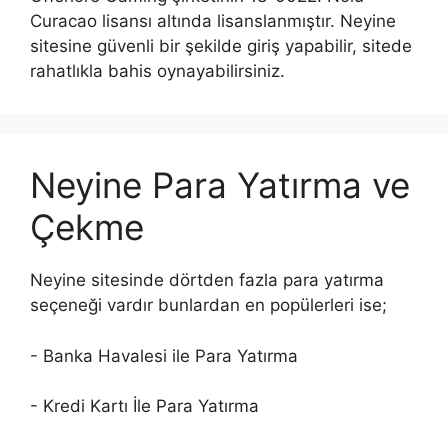
Curacao lisansı altında lisanslanmıştır. Neyine
sitesine güvenli bir şekilde giriş yapabilir, sitede
rahatlıkla bahis oynayabilirsiniz.
Neyine Para Yatırma ve
Çekme
Neyine sitesinde dörtden fazla para yatırma
seçeneği vardır bunlardan en popülerleri ise;
- Banka Havalesi ile Para Yatırma
- Kredi Kartı İle Para Yatırma