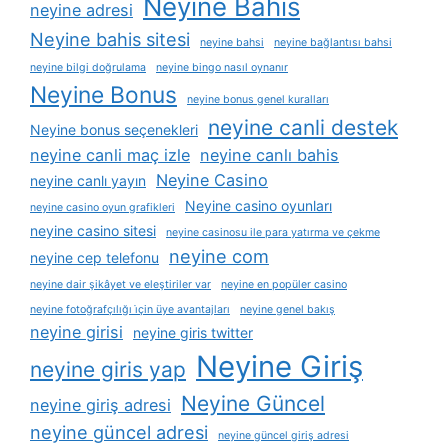
Neyine Bahis
neyine adresi
Neyine bahis sitesi
neyine bahsi
neyine bağlantısı bahsi
neyine bilgi doğrulama
neyine bingo nasıl oynanır
Neyine Bonus
neyine bonus genel kuralları
neyine canli destek
Neyine bonus seçenekleri
neyine canli maç izle
neyine canlı bahis
Neyine Casino
neyine canlı yayın
Neyine casino oyunları
neyine casino oyun grafikleri
neyine casino sitesi
neyine casinosu ile para yatırma ve çekme
neyine com
neyine cep telefonu
neyine dair şikâyet ve eleştiriler var
neyine en popüler casino
neyine fotoğrafçılığı i̇çin üye avantajları
neyine genel bakış
neyine girisi
neyine giris twitter
Neyine Giriş
neyine giris yap
Neyine Güncel
neyine giriş adresi
neyine güncel adresi
neyine güncel giriş adresi