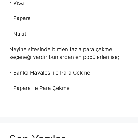
- Visa
- Papara
- Nakit
Neyine sitesinde birden fazla para çekme
seçeneği vardır bunlardan en popülerleri ise;
- Banka Havalesi ile Para Çekme
- Papara ile Para Çekme