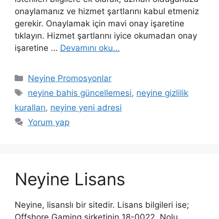
onaylamanız ve hizmet şartlarını kabul etmeniz
gerekir. Onaylamak için mavi onay işaretine
tıklayın. Hizmet şartlarını iyice okumadan onay
işaretine …
Devamını oku…
Kategoriler
Neyine Promosyonlar
Etiketler
neyine bahis güncellemesi
,
neyine gizlilik
kuralları
,
neyine yeni adresi
Yorum yap
Neyine Lisans
Neyine, lisanslı bir sitedir. Lisans bilgileri ise;
Offshore Gaming şirketinin 18-0022. Nolu