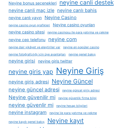
neyine canli destek
Neyine bonus seçenekleri
neyine canli maç izle
neyine canlı bahis
Neyine Casino
neyine canlı yayın
Neyine casino oyunları
neyine casino oyun grafikleri
neyine casino sitesi
neyine casinosu ile para yatırma ve çekme
neyine com
neyine cep telefonu
neyine dair şikâyet ve eleştiriler var
neyine en popüler casino
neyine fotoğrafçılığı i̇çin üye avantajları
neyine genel bakış
neyine girisi
neyine giris twitter
Neyine Giriş
neyine giris yap
Neyine Güncel
neyine giriş adresi
neyine güncel adresi
neyine güncel giriş adresi
Neyine güvenilir mi
neyine güvenlik firma bilgi
neyine güvenlir mi
neyine hesap bilgileri
neyine instagram
neyine i̇le para yatırma ve çekme
Neyine kayıt
neyine kaydı genel bakış