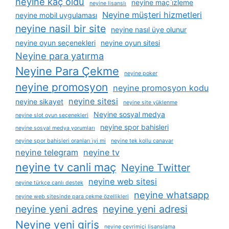
neyine kaç oldu
neyine maç i̇zleme
neyine lisanslı
Neyine müşteri hizmetleri
neyine mobil uygulaması
neyine nasil bir site
neyine nasıl üye olunur
neyine oyun seçenekleri
neyine oyun sitesi
Neyine para yatırma
Neyine Para Çekme
neyine poker
neyine promosyon
neyine promosyon kodu
neyine sitesi
neyine sikayet
neyine site yüklenme
Neyine sosyal medya
neyine slot oyun seçenekleri
neyine spor bahisleri
neyine sosyal medya yorumları
neyine spor bahisleri oranları i̇yi mi
neyine tek kollu canavar
neyine telegram
neyine tv
neyine tv canli maç
Neyine Twitter
neyine web sitesi
neyine türkçe canlı destek
neyine whatsapp
neyine web sitesinde para çekme özellikleri
neyine yeni adres
neyine yeni adresi
Neyine yeni giriş
neyine çevrimiçi lisanslama