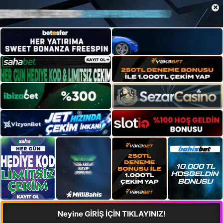
×
Neyine GİRİŞ İÇİN TIKLAYINIZ!