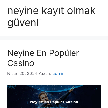
neyine kayıt olmak
güvenli
Neyine En Popüler
Casino
Nisan 20, 2024
Yazarı:
admin