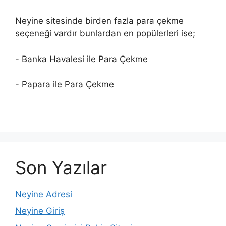
Neyine sitesinde birden fazla para çekme
seçeneği vardır bunlardan en popülerleri ise;
- Banka Havalesi ile Para Çekme
- Papara ile Para Çekme
Son Yazılar
Neyine Adresi
Neyine Giriş