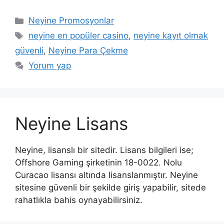
Kategoriler
Neyine Promosyonlar
Etiketler
neyine en popüler casino
,
neyine kayıt olmak
güvenli
,
Neyine Para Çekme
Yorum yap
Neyine Lisans
Neyine, lisanslı bir sitedir. Lisans bilgileri ise;
Offshore Gaming şirketinin 18-0022. Nolu
Curacao lisansı altında lisanslanmıştır. Neyine
sitesine güvenli bir şekilde giriş yapabilir, sitede
rahatlıkla bahis oynayabilirsiniz.