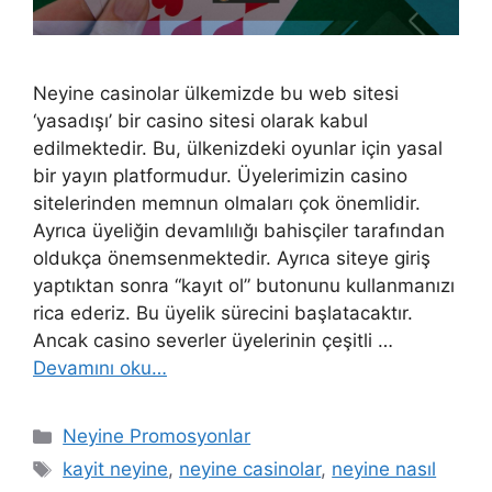
Neyine casinolar ülkemizde bu web sitesi
‘yasadışı’ bir casino sitesi olarak kabul
edilmektedir. Bu, ülkenizdeki oyunlar için yasal
bir yayın platformudur. Üyelerimizin casino
sitelerinden memnun olmaları çok önemlidir.
Ayrıca üyeliğin devamlılığı bahisçiler tarafından
oldukça önemsenmektedir. Ayrıca siteye giriş
yaptıktan sonra “kayıt ol” butonunu kullanmanızı
rica ederiz. Bu üyelik sürecini başlatacaktır.
Ancak casino severler üyelerinin çeşitli …
Devamını oku…
Kategoriler
Neyine Promosyonlar
Etiketler
kayit neyine
,
neyine casinolar
,
neyine nasıl