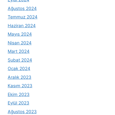
Ağustos 2024
Temmuz 2024
Haziran 2024
Mayıs 2024
Nisan 2024
Mart 2024
Şubat 2024
Ocak 2024
Aralık 2023
Kasım 2023
Ekim 2023
Eylül 2023
Ağustos 2023