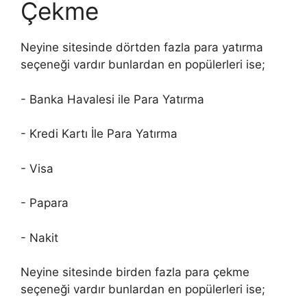
Çekme
Neyine sitesinde dörtden fazla para yatırma
seçeneği vardır bunlardan en popülerleri ise;
- Banka Havalesi ile Para Yatırma
- Kredi Kartı İle Para Yatırma
- Visa
- Papara
- Nakit
Neyine sitesinde birden fazla para çekme
seçeneği vardır bunlardan en popülerleri ise;