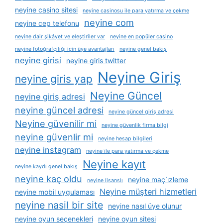
neyine casino sitesi
neyine casinosu ile para yatırma ve çekme
neyine com
neyine cep telefonu
neyine dair şikâyet ve eleştiriler var
neyine en popüler casino
neyine fotoğrafçılığı i̇çin üye avantajları
neyine genel bakış
neyine girisi
neyine giris twitter
Neyine Giriş
neyine giris yap
Neyine Güncel
neyine giriş adresi
neyine güncel adresi
neyine güncel giriş adresi
Neyine güvenilir mi
neyine güvenlik firma bilgi
neyine güvenlir mi
neyine hesap bilgileri
neyine instagram
neyine i̇le para yatırma ve çekme
Neyine kayıt
neyine kaydı genel bakış
neyine kaç oldu
neyine maç i̇zleme
neyine lisanslı
Neyine müşteri hizmetleri
neyine mobil uygulaması
neyine nasil bir site
neyine nasıl üye olunur
neyine oyun seçenekleri
neyine oyun sitesi