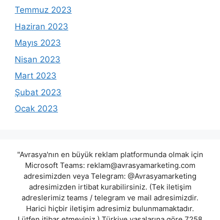
Temmuz 2023
Haziran 2023
Mayıs 2023
Nisan 2023
Mart 2023
Şubat 2023
Ocak 2023
"Avrasya'nın en büyük reklam platformunda olmak için
Microsoft Teams:
reklam@avrasyamarketing.com
adresimizden veya Telegram: @Avrasyamarketing
adresimizden irtibat kurabilirsiniz. (Tek iletişim
adreslerimiz teams / telegram ve mail adresimizdir.
Harici hiçbir iletişim adresimiz bulunmamaktadır.
Lütfen itibar etmeyiniz.) Türkiye yasalarına göre 7258