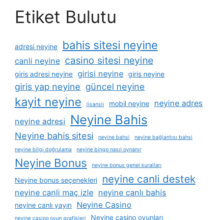
Etiket Bulutu
bahis sitesi neyine
adresi neyine
casino sitesi neyine
canli neyine
girisi neyine
giris adresi neyine
giris neyine
giris yap neyine
güncel neyine
kayit neyine
neyine adres
mobil neyine
lisanslı
Neyine Bahis
neyine adresi
Neyine bahis sitesi
neyine bahsi
neyine bağlantısı bahsi
neyine bilgi doğrulama
neyine bingo nasıl oynanır
Neyine Bonus
neyine bonus genel kuralları
neyine canli destek
Neyine bonus seçenekleri
neyine canli maç izle
neyine canlı bahis
Neyine Casino
neyine canlı yayın
Neyine casino oyunları
neyine casino oyun grafikleri