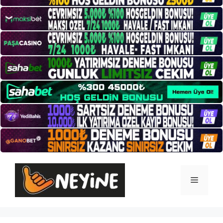
İçeriğe
atla
Menü