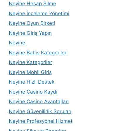
Neyine Hesap Silme
Neyine İnceleme Yönetimi
Neyine Oyun Şirketi
Neyine Giriş Yapın
Neyine
Neyine Bahis Kategorileri
Neyine Kategoriler
Neyine Mobil Giriş
Neyine Hızlı Destek
Neyine Casino Kaydı
Neyine Casino Avantajları
Neyine Güvenilirlik Soruları
Neyine Profesyonel Hizmet
Neyine Şikayet Raporları