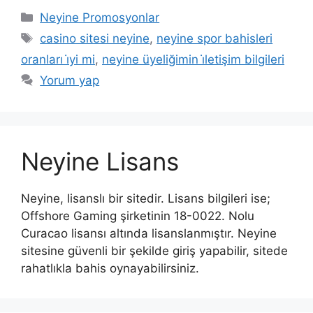
Kategoriler
Neyine Promosyonlar
Etiketler
casino sitesi neyine
,
neyine spor bahisleri
oranları i̇yi mi
,
neyine üyeliğimin i̇letişim bilgileri
Yorum yap
Neyine Lisans
Neyine, lisanslı bir sitedir. Lisans bilgileri ise;
Offshore Gaming şirketinin 18-0022. Nolu
Curacao lisansı altında lisanslanmıştır. Neyine
sitesine güvenli bir şekilde giriş yapabilir, sitede
rahatlıkla bahis oynayabilirsiniz.