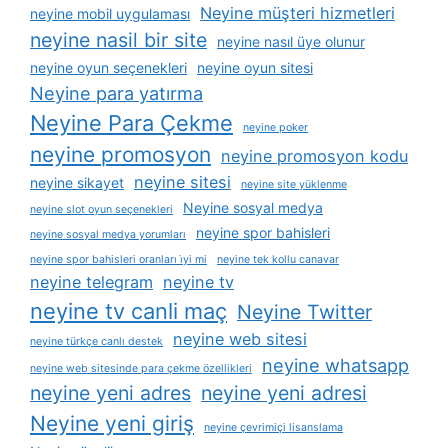
Neyine müşteri hizmetleri
neyine mobil uygulaması
neyine nasil bir site
neyine nasıl üye olunur
neyine oyun seçenekleri
neyine oyun sitesi
Neyine para yatırma
Neyine Para Çekme
neyine poker
neyine promosyon
neyine promosyon kodu
neyine sitesi
neyine sikayet
neyine site yüklenme
Neyine sosyal medya
neyine slot oyun seçenekleri
neyine spor bahisleri
neyine sosyal medya yorumları
neyine spor bahisleri oranları i̇yi mi
neyine tek kollu canavar
neyine telegram
neyine tv
neyine tv canli maç
Neyine Twitter
neyine web sitesi
neyine türkçe canlı destek
neyine whatsapp
neyine web sitesinde para çekme özellikleri
neyine yeni adres
neyine yeni adresi
Neyine yeni giriş
neyine çevrimiçi lisanslama