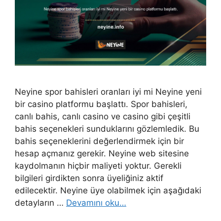
Neyine spor bahisleri oranları iyi mi Neyine yeni
bir casino platformu başlattı. Spor bahisleri,
canlı bahis, canlı casino ve casino gibi çeşitli
bahis seçenekleri sunduklarını gözlemledik. Bu
bahis seçeneklerini değerlendirmek için bir
hesap açmanız gerekir. Neyine web sitesine
kaydolmanın hiçbir maliyeti yoktur. Gerekli
bilgileri girdikten sonra üyeliğiniz aktif
edilecektir. Neyine üye olabilmek için aşağıdaki
detayların …
Devamını oku…