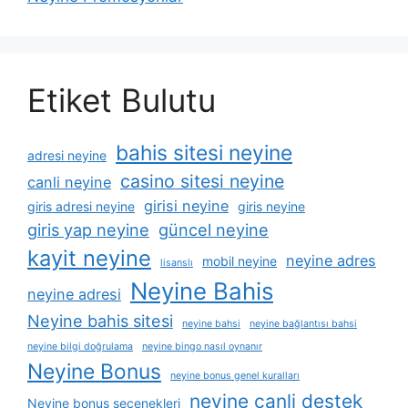
Etiket Bulutu
bahis sitesi neyine
adresi neyine
casino sitesi neyine
canli neyine
girisi neyine
giris adresi neyine
giris neyine
giris yap neyine
güncel neyine
kayit neyine
neyine adres
mobil neyine
lisanslı
Neyine Bahis
neyine adresi
Neyine bahis sitesi
neyine bahsi
neyine bağlantısı bahsi
neyine bilgi doğrulama
neyine bingo nasıl oynanır
Neyine Bonus
neyine bonus genel kuralları
neyine canli destek
Neyine bonus seçenekleri