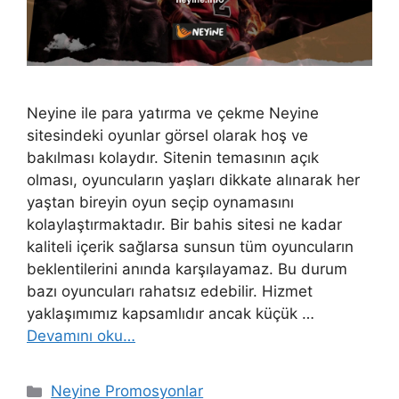
Neyine ile para yatırma ve çekme Neyine
sitesindeki oyunlar görsel olarak hoş ve
bakılması kolaydır. Sitenin temasının açık
olması, oyuncuların yaşları dikkate alınarak her
yaştan bireyin oyun seçip oynamasını
kolaylaştırmaktadır. Bir bahis sitesi ne kadar
kaliteli içerik sağlarsa sunsun tüm oyuncuların
beklentilerini anında karşılayamaz. Bu durum
bazı oyuncuları rahatsız edebilir. Hizmet
yaklaşımımız kapsamlıdır ancak küçük …
Devamını oku…
Kategoriler
Neyine Promosyonlar