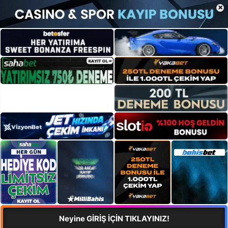
×
Neyine GİRİŞ İÇİN TIKLAYINIZ!