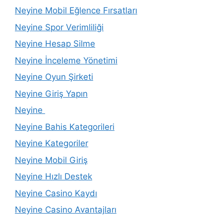
Neyine Mobil Eğlence Fırsatları
Neyine Spor Verimliliği
Neyine Hesap Silme
Neyine İnceleme Yönetimi
Neyine Oyun Şirketi
Neyine Giriş Yapın
Neyine
Neyine Bahis Kategorileri
Neyine Kategoriler
Neyine Mobil Giriş
Neyine Hızlı Destek
Neyine Casino Kaydı
Neyine Casino Avantajları