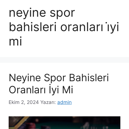
neyine spor
bahisleri oranları i̇yi
mi
Neyine Spor Bahisleri
Oranları İyi Mi
Ekim 2, 2024
Yazarı:
admin