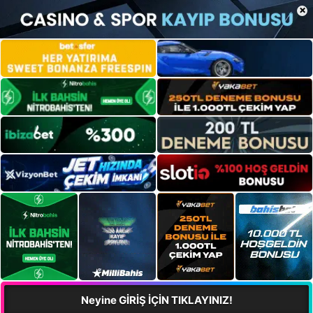
×
Neyine GİRİŞ İÇİN TIKLAYINIZ!