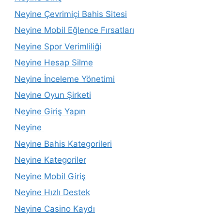
Neyine Çevrimiçi Bahis Sitesi
Neyine Mobil Eğlence Fırsatları
Neyine Spor Verimliliği
Neyine Hesap Silme
Neyine İnceleme Yönetimi
Neyine Oyun Şirketi
Neyine Giriş Yapın
Neyine
Neyine Bahis Kategorileri
Neyine Kategoriler
Neyine Mobil Giriş
Neyine Hızlı Destek
Neyine Casino Kaydı