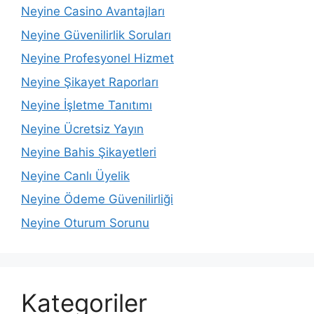
Neyine Casino Avantajları
Neyine Güvenilirlik Soruları
Neyine Profesyonel Hizmet
Neyine Şikayet Raporları
Neyine İşletme Tanıtımı
Neyine Ücretsiz Yayın
Neyine Bahis Şikayetleri
Neyine Canlı Üyelik
Neyine Ödeme Güvenilirliği
Neyine Oturum Sorunu
Kategoriler