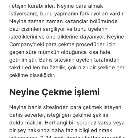
iletişim kurabilirler. Neyine para almak
istiyorsanız, bunu yapmanın farklı yolları vardır.
Neyine zaman zaman kazançlar bölümünde
bazı çizimleri sergiliyor ve bunu üyelerin
istediklerini ve önerdiklerine dayanıyor. Neyine
Company’deki para çekme prosedürleri için
geçen süre mümkün olduğunca kısa hale
getirilmiştir. Bahis sitesinin üyeleri tarafından
takdir edilen bu özellik, çok hızlı bir şekilde geri
çekilme olasılığıdır.
Neyine Çekme İşlemi
Neyine bahis sitesinden para çekmek isteyen
bahis severler, isteği geri çekilme şeklini
doldurmalıdır. Herhangi bir sorunuz varsa veya
bir şey hakkında daha fazla bilgi edinmek