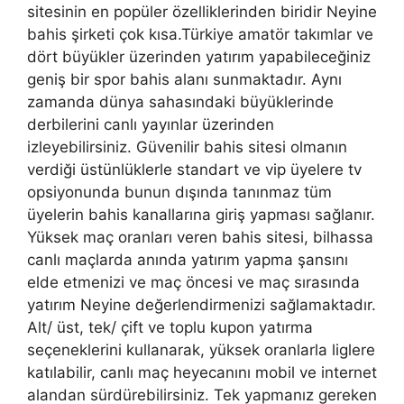
sitesinin en popüler özelliklerinden biridir Neyine
bahis şirketi çok kısa.Türkiye amatör takımlar ve
dört büyükler üzerinden yatırım yapabileceğiniz
geniş bir spor bahis alanı sunmaktadır. Aynı
zamanda dünya sahasındaki büyüklerinde
derbilerini canlı yayınlar üzerinden
izleyebilirsiniz. Güvenilir bahis sitesi olmanın
verdiği üstünlüklerle standart ve vip üyelere tv
opsiyonunda bunun dışında tanınmaz tüm
üyelerin bahis kanallarına giriş yapması sağlanır.
Yüksek maç oranları veren bahis sitesi, bilhassa
canlı maçlarda anında yatırım yapma şansını
elde etmenizi ve maç öncesi ve maç sırasında
yatırım Neyine değerlendirmenizi sağlamaktadır.
Alt/ üst, tek/ çift ve toplu kupon yatırma
seçeneklerini kullanarak, yüksek oranlarla liglere
katılabilir, canlı maç heyecanını mobil ve internet
alandan sürdürebilirsiniz. Tek yapmanız gereken