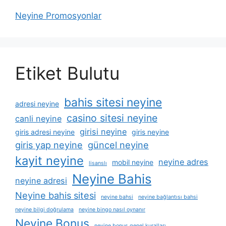
Neyine Promosyonlar
Etiket Bulutu
bahis sitesi neyine
adresi neyine
casino sitesi neyine
canli neyine
girisi neyine
giris adresi neyine
giris neyine
giris yap neyine
güncel neyine
kayit neyine
neyine adres
mobil neyine
lisanslı
Neyine Bahis
neyine adresi
Neyine bahis sitesi
neyine bahsi
neyine bağlantısı bahsi
neyine bilgi doğrulama
neyine bingo nasıl oynanır
Neyine Bonus
neyine bonus genel kuralları