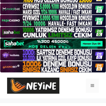
İçeriğe
atla
Menü