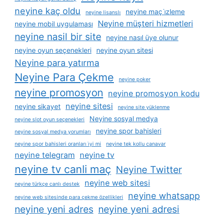
neyine kaç oldu
neyine maç i̇zleme
neyine lisanslı
Neyine müşteri hizmetleri
neyine mobil uygulaması
neyine nasil bir site
neyine nasıl üye olunur
neyine oyun seçenekleri
neyine oyun sitesi
Neyine para yatırma
Neyine Para Çekme
neyine poker
neyine promosyon
neyine promosyon kodu
neyine sitesi
neyine sikayet
neyine site yüklenme
Neyine sosyal medya
neyine slot oyun seçenekleri
neyine spor bahisleri
neyine sosyal medya yorumları
neyine spor bahisleri oranları i̇yi mi
neyine tek kollu canavar
neyine telegram
neyine tv
neyine tv canli maç
Neyine Twitter
neyine web sitesi
neyine türkçe canlı destek
neyine whatsapp
neyine web sitesinde para çekme özellikleri
neyine yeni adres
neyine yeni adresi