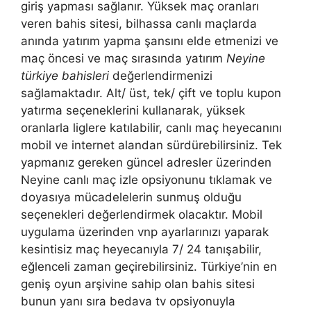
giriş yapması sağlanır. Yüksek maç oranları
veren bahis sitesi, bilhassa canlı maçlarda
anında yatırım yapma şansını elde etmenizi ve
maç öncesi ve maç sırasında yatırım
Neyine
türkiye bahisleri
değerlendirmenizi
sağlamaktadır. Alt/ üst, tek/ çift ve toplu kupon
yatırma seçeneklerini kullanarak, yüksek
oranlarla liglere katılabilir, canlı maç heyecanını
mobil ve internet alandan sürdürebilirsiniz. Tek
yapmanız gereken güncel adresler üzerinden
Neyine canlı maç izle opsiyonunu tıklamak ve
doyasıya mücadelelerin sunmuş olduğu
seçenekleri değerlendirmek olacaktır. Mobil
uygulama üzerinden vnp ayarlarınızı yaparak
kesintisiz maç heyecanıyla 7/ 24 tanışabilir,
eğlenceli zaman geçirebilirsiniz. Türkiye’nin en
geniş oyun arşivine sahip olan bahis sitesi
bunun yanı sıra bedava tv opsiyonuyla