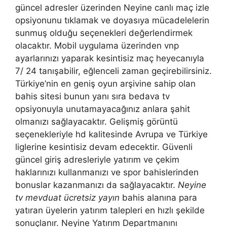
güncel adresler üzerinden Neyine canlı maç izle
opsiyonunu tıklamak ve doyasıya mücadelelerin
sunmuş olduğu seçenekleri değerlendirmek
olacaktır. Mobil uygulama üzerinden vnp
ayarlarınızı yaparak kesintisiz maç heyecanıyla
7/ 24 tanışabilir, eğlenceli zaman geçirebilirsiniz.
Türkiye’nin en geniş oyun arşivine sahip olan
bahis sitesi bunun yanı sıra bedava tv
opsiyonuyla unutamayacağınız anlara şahit
olmanızı sağlayacaktır. Gelişmiş görüntü
seçenekleriyle hd kalitesinde Avrupa ve Türkiye
liglerine kesintisiz devam edecektir. Güvenli
güncel giriş adresleriyle yatırım ve çekim
haklarınızı kullanmanızı ve spor bahislerinden
bonuslar kazanmanızı da sağlayacaktır.
Neyine
tv mevduat ücretsiz yayın
bahis alanına para
yatıran üyelerin yatırım talepleri en hızlı şekilde
sonuçlanır. Neyine Yatırım Departmanını