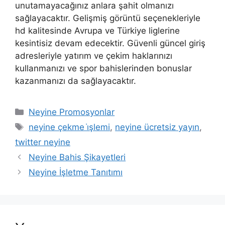
unutamayacağınız anlara şahit olmanızı
sağlayacaktır. Gelişmiş görüntü seçenekleriyle
hd kalitesinde Avrupa ve Türkiye liglerine
kesintisiz devam edecektir. Güvenli güncel giriş
adresleriyle yatırım ve çekim haklarınızı
kullanmanızı ve spor bahislerinden bonuslar
kazanmanızı da sağlayacaktır.
Kategoriler
Neyine Promosyonlar
Etiketler
neyine çekme i̇şlemi
,
neyine ücretsiz yayın
,
twitter neyine
Neyine Bahis Şikayetleri
Neyine İşletme Tanıtımı