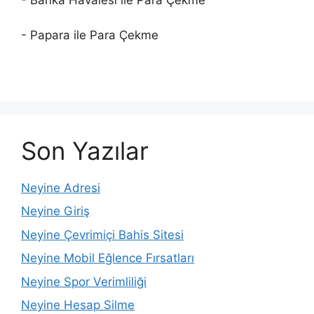
- Papara ile Para Çekme
Son Yazılar
Neyine Adresi
Neyine Giriş
Neyine Çevrimiçi Bahis Sitesi
Neyine Mobil Eğlence Fırsatları
Neyine Spor Verimliliği
Neyine Hesap Silme