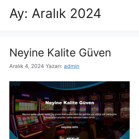
Ay:
Aralık 2024
Neyine Kalite Güven
Aralık 4, 2024
Yazarı:
admin