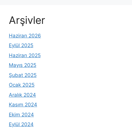
Arşivler
Haziran 2026
Eylül 2025
Haziran 2025
Mayıs 2025
Şubat 2025
Ocak 2025
Aralık 2024
Kasım 2024
Ekim 2024
Eylül 2024