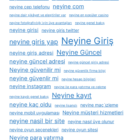
neyine com
neyine cep telefonu
neyine dair şikâyet ve eleştiriler var
neyine en popüler casino
neyine fotoğrafçılığı i̇çin üye avantajları
neyine genel bakış
neyine girisi
neyine giris twitter
Neyine Giriş
neyine giris yap
Neyine Güncel
neyine giriş adresi
neyine güncel adresi
neyine güncel giriş adresi
Neyine güvenilir mi
neyine güvenlik firma bilgi
neyine güvenlir mi
neyine hesap bilgileri
neyine instagram
neyine i̇le para yatırma ve çekme
Neyine kayıt
neyine kaydı genel bakış
neyine kaç oldu
neyine maç i̇zleme
neyine lisanslı
Neyine müşteri hizmetleri
neyine mobil uygulaması
neyine nasil bir site
neyine nasıl üye olunur
neyine oyun seçenekleri
neyine oyun sitesi
Neyine para yatırma