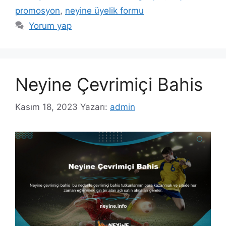
promosyon
,
neyine üyelik formu
Yorum yap
Neyine Çevrimiçi Bahis
Kasım 18, 2023
Yazarı:
admin