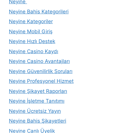
Neyine
Neyine Bahis Kategorileri
Neyine Kategoriler
Neyine Mobil Giriş
Neyine Hızlı Destek
Neyine Casino Kaydı
Neyine Casino Avantajları
Neyine Güvenilirlik Soruları
Neyine Profesyonel Hizmet
Neyine Şikayet Raporları
Neyine İşletme Tanıtımı
Neyine Ücretsiz Yayın
Neyine Bahis Şikayetleri
Neyine Canlı Üyelik