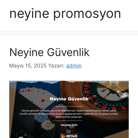
neyine promosyon
Neyine Güvenlik
Mayıs 15, 2025
Yazarı:
admin