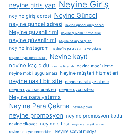
Neyine Giriş
neyine giris yap
Neyine Güncel
neyine giriş adresi
neyine güncel adresi
neyine güncel giriş adresi
Neyine güvenilir mi
neyine güvenlik firma bilgi
neyine güvenlir mi
neyine hesap bilgileri
neyine instagram
neyine i̇le para yatırma ve çekme
Neyine kayıt
neyine kaydı genel bakış
neyine kaç oldu
neyine maç i̇zleme
neyine lisanslı
Neyine müşteri hizmetleri
neyine mobil uygulaması
neyine nasil bir site
neyine nasıl üye olunur
neyine oyun seçenekleri
neyine oyun sitesi
Neyine para yatırma
Neyine Para Çekme
neyine poker
neyine promosyon
neyine promosyon kodu
neyine sitesi
neyine sikayet
neyine site yüklenme
Neyine sosyal medya
neyine slot oyun seçenekleri