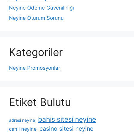
Neyine Ödeme Güvenilirliği
Neyine Oturum Sorunu
Kategoriler
Neyine Promosyonlar
Etiket Bulutu
bahis sitesi neyine
adresi neyine
casino sitesi neyine
canli neyine