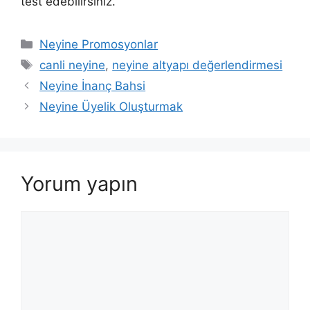
test edebilirsiniz.
Kategoriler
Neyine Promosyonlar
Etiketler
canli neyine
,
neyine altyapı değerlendirmesi
Neyine İnanç Bahsi
Neyine Üyelik Oluşturmak
Yorum yapın
Yorum