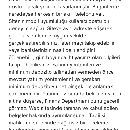
dostu olacak şekilde tasarlanmıştır. Bugünlerde
neredeyse herkesin bir akıllı telefonu var.
Sitenin mobil uyumluluğu kullanıcı dostu bir
deneyim sağlar. Siteye aynı adreste erişerek
günlük işlemlerinizi uygun şekilde
gerçekleştirebilirsiniz. İster maçı takip edebilir
veya bahislerinizin nasıl belirlendiğini
öğrenebilir, gün boyunca ihtiyacınız olan bilgileri
takip edebilirsiniz. Yatırım yöntemleri ve
minimum depozito talimatları vermeden önce
mevcut yatırım yöntemlerini ve gereken
minimum depozitoyu net bir şekilde anlamak
çok önemlidir. Yatırımınız burada belirtilen sınırın
altına düşerse, Finans Departmanı bunu geçerli
görmez. Web sitesinde tanınan ve kabul edilen
belgeler hakkında ayrıntılar sunar. Tabii ki,
mahkeme sürecinde bağımsız bir inceleme
kurulundan lisans sertifikası almak için, şirketin