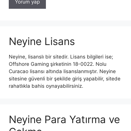
Neyine Lisans
Neyine, lisanslı bir sitedir. Lisans bilgileri ise;
Offshore Gaming şirketinin 18-0022. Nolu
Curacao lisansı altında lisanslanmıştır. Neyine
sitesine güvenli bir şekilde giriş yapabilir, sitede
rahatlıkla bahis oynayabilirsiniz.
Neyine Para Yatırma ve