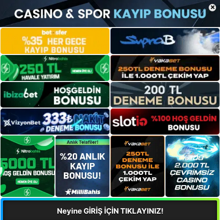
×
Neyine GİRİŞ İÇİN TIKLAYINIZ!