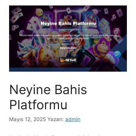
Neyine Bahis
Platformu
Mayıs 12, 2025
Yazarı:
admin