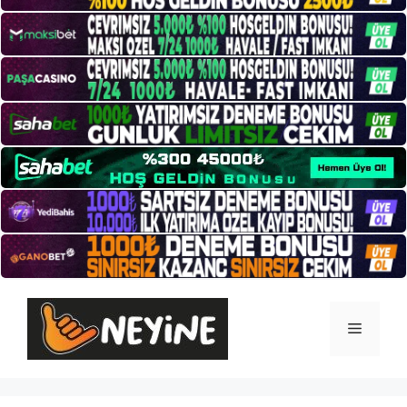
İçeriğe
atla
Menü