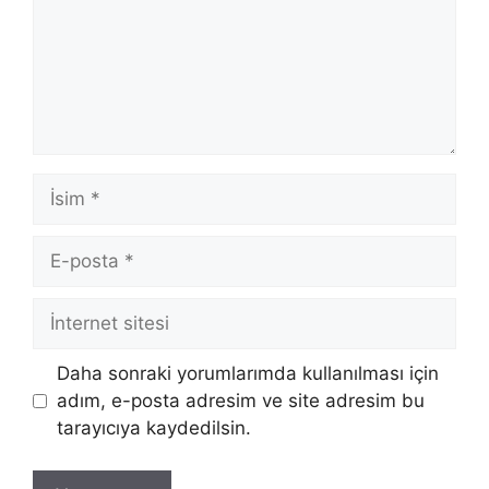
İsim
E-
posta
İnternet
sitesi
Daha sonraki yorumlarımda kullanılması için
adım, e-posta adresim ve site adresim bu
tarayıcıya kaydedilsin.