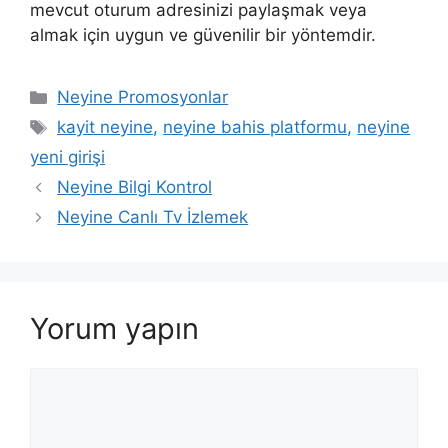
mevcut oturum adresinizi paylaşmak veya
almak için uygun ve güvenilir bir yöntemdir.
Kategoriler
Neyine Promosyonlar
Etiketler
kayit neyine
,
neyine bahis platformu
,
neyine
yeni girişi
Neyine Bilgi Kontrol
Neyine Canlı Tv İzlemek
Yorum yapın
Yorum