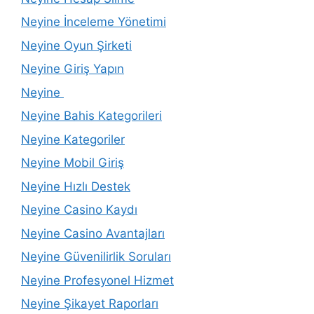
Neyine İnceleme Yönetimi
Neyine Oyun Şirketi
Neyine Giriş Yapın
Neyine
Neyine Bahis Kategorileri
Neyine Kategoriler
Neyine Mobil Giriş
Neyine Hızlı Destek
Neyine Casino Kaydı
Neyine Casino Avantajları
Neyine Güvenilirlik Soruları
Neyine Profesyonel Hizmet
Neyine Şikayet Raporları