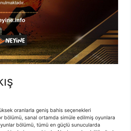
kış
üksek oranlarla geniş bahis seçenekleri
por bölümü, sanal ortamda simüle edilmiş oyunlara
oyunlar bölümü, tümü en güçlü sunucularda