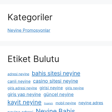
Kategoriler
Neyine Promosyonlar
Etiket Bulutu
bahis sitesi neyine
adresi neyine
casino sitesi neyine
canli neyine
girisi neyine
giris adresi neyine
giris neyine
giris yap neyine
güncel neyine
kayit neyine
neyine adres
mobil neyine
lisanslı
Neyine Bahis