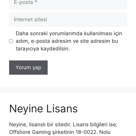
posta
İnternet
sitesi
Daha sonraki yorumlarımda kullanılması için
adım, e-posta adresim ve site adresim bu
tarayıcıya kaydedilsin.
Neyine Lisans
Neyine, lisanslı bir sitedir. Lisans bilgileri ise;
Offshore Gaming şirketinin 18-0022. Nolu