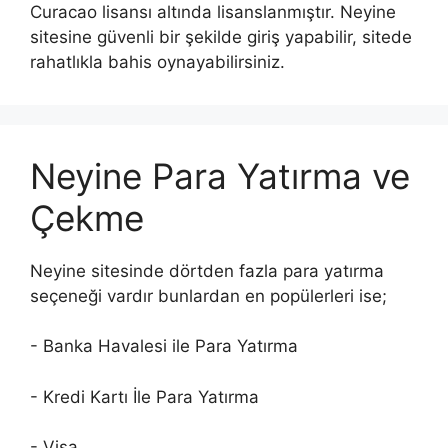
Curacao lisansı altında lisanslanmıştır. Neyine
sitesine güvenli bir şekilde giriş yapabilir, sitede
rahatlıkla bahis oynayabilirsiniz.
Neyine Para Yatırma ve
Çekme
Neyine sitesinde dörtden fazla para yatırma
seçeneği vardır bunlardan en popülerleri ise;
- Banka Havalesi ile Para Yatırma
- Kredi Kartı İle Para Yatırma
- Visa