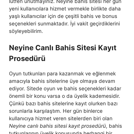
lütfen unutmayınız. Neyine bahis sitesi her gün
yeni kullanıcılara hizmet vermekle birlikte daha
yaşlı kullanıcılar için de çeşitli bahis ve bonus
seçenekleri sunmaktadır. İyi vakit geçirdiklerini
söyleyebilirim.
Neyine Canlı Bahis Sitesi Kayıt
Prosedürü
Oyun tutkunları para kazanmak ve eğlenmek
amacıyla bahis sitelerine üye olmaya devam
ediyor. Sitede oyun ve bahis seçenekleri kadar
önemli bir konu varsa o da üyelik kademesidir.
Çünkü bazı bahis sitelerine kayıt olurken bazı
sorunlarla karşılaştım. Her gün binlerce
kullanıcıya hizmet veren sitelerden biri olan
Neyine canlı bahis sitesi kayıt prosedürü
, bahis
tutkunlarının üyelik konusunda herhangi bir