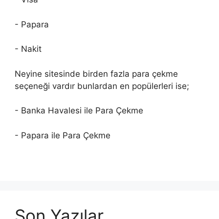
- Papara
- Nakit
Neyine sitesinde birden fazla para çekme
seçeneği vardır bunlardan en popülerleri ise;
- Banka Havalesi ile Para Çekme
- Papara ile Para Çekme
Son Yazılar