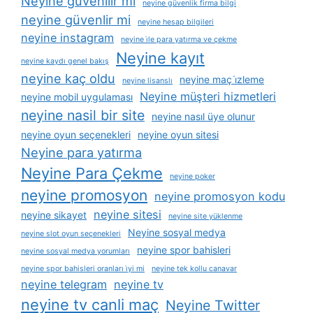
Neyine güvenilir mi
neyine güvenlik firma bilgi
neyine güvenlir mi
neyine hesap bilgileri
neyine instagram
neyine i̇le para yatırma ve çekme
Neyine kayıt
neyine kaydı genel bakış
neyine kaç oldu
neyine maç i̇zleme
neyine lisanslı
Neyine müşteri hizmetleri
neyine mobil uygulaması
neyine nasil bir site
neyine nasıl üye olunur
neyine oyun seçenekleri
neyine oyun sitesi
Neyine para yatırma
Neyine Para Çekme
neyine poker
neyine promosyon
neyine promosyon kodu
neyine sitesi
neyine sikayet
neyine site yüklenme
Neyine sosyal medya
neyine slot oyun seçenekleri
neyine spor bahisleri
neyine sosyal medya yorumları
neyine spor bahisleri oranları i̇yi mi
neyine tek kollu canavar
neyine telegram
neyine tv
neyine tv canli maç
Neyine Twitter