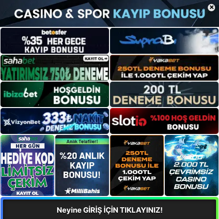
×
Neyine GİRİŞ İÇİN TIKLAYINIZ!