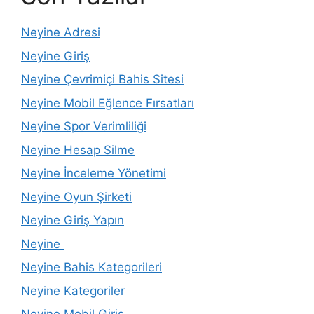
Neyine Adresi
Neyine Giriş
Neyine Çevrimiçi Bahis Sitesi
Neyine Mobil Eğlence Fırsatları
Neyine Spor Verimliliği
Neyine Hesap Silme
Neyine İnceleme Yönetimi
Neyine Oyun Şirketi
Neyine Giriş Yapın
Neyine
Neyine Bahis Kategorileri
Neyine Kategoriler