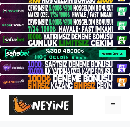
İçeriğe
atla
Menü