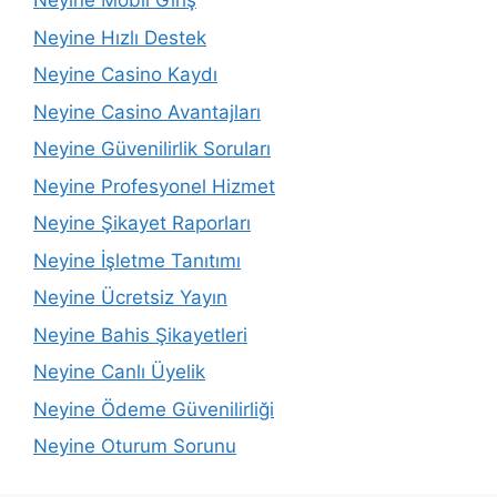
Neyine Mobil Giriş
Neyine Hızlı Destek
Neyine Casino Kaydı
Neyine Casino Avantajları
Neyine Güvenilirlik Soruları
Neyine Profesyonel Hizmet
Neyine Şikayet Raporları
Neyine İşletme Tanıtımı
Neyine Ücretsiz Yayın
Neyine Bahis Şikayetleri
Neyine Canlı Üyelik
Neyine Ödeme Güvenilirliği
Neyine Oturum Sorunu