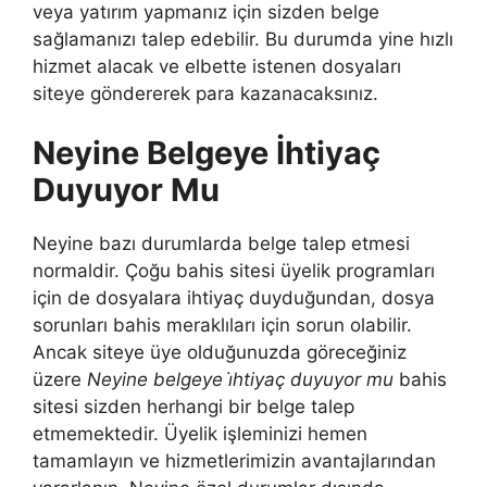
veya yatırım yapmanız için sizden belge
sağlamanızı talep edebilir. Bu durumda yine hızlı
hizmet alacak ve elbette istenen dosyaları
siteye göndererek para kazanacaksınız.
Neyine Belgeye İhtiyaç
Duyuyor Mu
Neyine bazı durumlarda belge talep etmesi
normaldir. Çoğu bahis sitesi üyelik programları
için de dosyalara ihtiyaç duyduğundan, dosya
sorunları bahis meraklıları için sorun olabilir.
Ancak siteye üye olduğunuzda göreceğiniz
üzere
Neyine belgeye i̇htiyaç duyuyor mu
bahis
sitesi sizden herhangi bir belge talep
etmemektedir. Üyelik işleminizi hemen
tamamlayın ve hizmetlerimizin avantajlarından