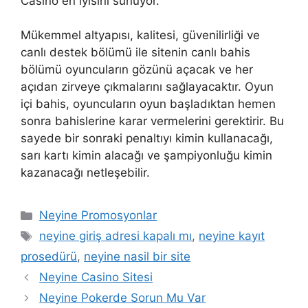
Casino en iyisini sunuyor.
Mükemmel altyapısı, kalitesi, güvenilirliği ve
canlı destek bölümü ile sitenin canlı bahis
bölümü oyuncuların gözünü açacak ve her
açıdan zirveye çıkmalarını sağlayacaktır. Oyun
içi bahis, oyuncuların oyun başladıktan hemen
sonra bahislerine karar vermelerini gerektirir. Bu
sayede bir sonraki penaltıyı kimin kullanacağı,
sarı kartı kimin alacağı ve şampiyonluğu kimin
kazanacağı netleşebilir.
Kategoriler
Neyine Promosyonlar
Etiketler
neyine giriş adresi kapalı mı
,
neyine kayıt
prosedürü
,
neyine nasil bir site
Neyine Casino Sitesi
Neyine Pokerde Sorun Mu Var