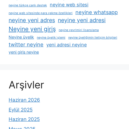
neyine web sitesi
neyine türkçe canlı destek
neyine whatsapp
neyine web sitesinde para çekme özellikleri
neyine yeni adres
neyine yeni adresi
Neyine yeni giriş
neyine çevrimiçi lisanslama
Neyine üyelik
neyine üyelik i̇şlemi
neyine üyeliğimin i̇letişim bilgileri
twitter neyine
yeni adresi neyine
yeni giris neyine
Arşivler
Haziran 2026
Eylül 2025
Haziran 2025
Mayıs 2025