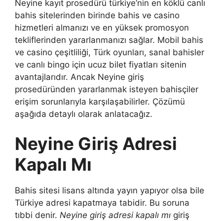
Neyine kayıt prosedürü türkiye’nin en köklü canlı
bahis sitelerinden birinde bahis ve casino
hizmetleri almanızı ve en yüksek promosyon
tekliflerinden yararlanmanızı sağlar. Mobil bahis
ve casino çeşitliliği, Türk oyunları, sanal bahisler
ve canlı bingo için ucuz bilet fiyatları sitenin
avantajlarıdır. Ancak Neyine giriş
prosedüründen yararlanmak isteyen bahisçiler
erişim sorunlarıyla karşılaşabilirler. Çözümü
aşağıda detaylı olarak anlatacağız.
Neyine Giriş Adresi
Kapalı Mı
Bahis sitesi lisans altında yayın yapıyor olsa bile
Türkiye adresi kapatmaya tabidir. Bu soruna
tıbbi denir.
Neyine giriş adresi kapalı mı
giriş