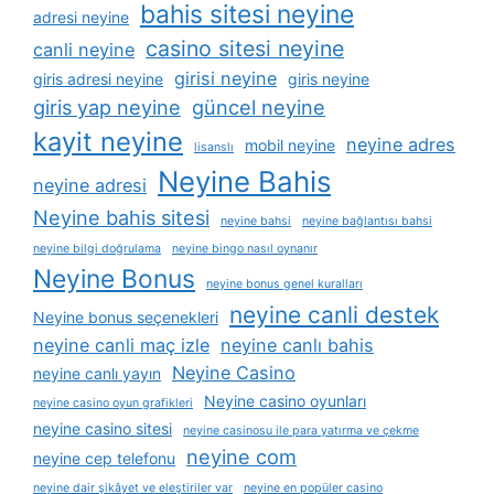
bahis sitesi neyine
adresi neyine
casino sitesi neyine
canli neyine
girisi neyine
giris adresi neyine
giris neyine
giris yap neyine
güncel neyine
kayit neyine
neyine adres
mobil neyine
lisanslı
Neyine Bahis
neyine adresi
Neyine bahis sitesi
neyine bahsi
neyine bağlantısı bahsi
neyine bilgi doğrulama
neyine bingo nasıl oynanır
Neyine Bonus
neyine bonus genel kuralları
neyine canli destek
Neyine bonus seçenekleri
neyine canli maç izle
neyine canlı bahis
Neyine Casino
neyine canlı yayın
Neyine casino oyunları
neyine casino oyun grafikleri
neyine casino sitesi
neyine casinosu ile para yatırma ve çekme
neyine com
neyine cep telefonu
neyine dair şikâyet ve eleştiriler var
neyine en popüler casino