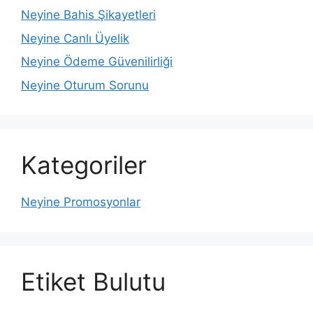
Neyine Bahis Şikayetleri
Neyine Canlı Üyelik
Neyine Ödeme Güvenilirliği
Neyine Oturum Sorunu
Kategoriler
Neyine Promosyonlar
Etiket Bulutu