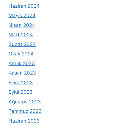
Haziran 2024
Mayıs 2024
Nisan 2024
Mart 2024
Şubat 2024
Ocak 2024
Aralık 2023
Kasım 2023
Ekim 2023
Eylül 2023
Ağustos 2023
Temmuz 2023
Haziran 2023