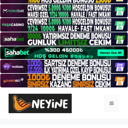
İçeriğe
atla
Menü