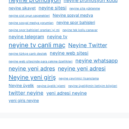
neyine promosyon kodu
neyine sitesi
neyine sikayet
neyine site yüklenme
Neyine sosyal medya
neyine slot oyun seçenekleri
neyine spor bahisleri
neyine sosyal medya yorumları
neyine spor bahisleri oranları i̇yi mi
neyine tek kollu canavar
neyine telegram
neyine tv
neyine tv canli maç
Neyine Twitter
neyine web sitesi
neyine türkçe canlı destek
neyine whatsapp
neyine web sitesinde para çekme özellikleri
neyine yeni adres
neyine yeni adresi
Neyine yeni giriş
neyine çevrimiçi lisanslama
Neyine üyelik
neyine üyelik i̇şlemi
neyine üyeliğimin i̇letişim bilgileri
twitter neyine
yeni adresi neyine
yeni giris neyine