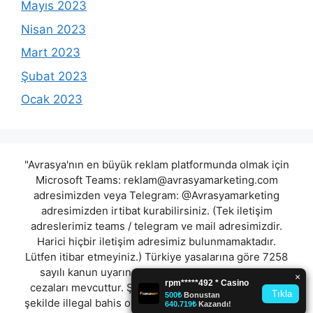
Mayıs 2023
Nisan 2023
Mart 2023
Şubat 2023
Ocak 2023
"Avrasya'nın en büyük reklam platformunda olmak için
Microsoft Teams:
reklam@avrasyamarketing.com
adresimizden veya Telegram: @Avrasyamarketing
adresimizden irtibat kurabilirsiniz. (Tek iletişim
adreslerimiz teams / telegram ve mail adresimizdir.
Harici hiçbir iletişim adresimiz bulunmamaktadır.
Lütfen itibar etmeyiniz.) Türkiye yasalarına göre 7258
sayılı kanun uyarınca yasa dışı bahis oynamanın
cezaları mevcuttur. Şu an bulunduğunuz site hiç bir
şekilde illegal bahis oyunları oynatmıyor ve oynamaya