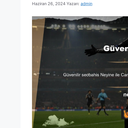
Haziran 26, 2024
Yazarı:
admin