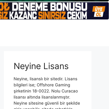
Neyine Lisans
Neyine, lisanslı bir sitedir. Lisans
bilgileri ise; Offshore Gaming
şirketinin 18-0022. Nolu Curacao
lisansı altında lisanslanmıştır.
Neyine sitesine güvenli bir şekilde