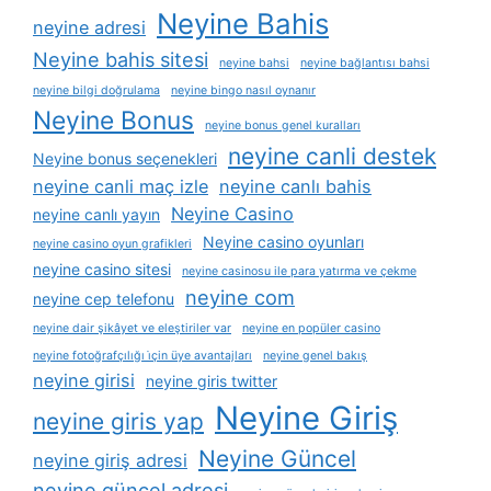
Neyine Bahis
neyine adresi
Neyine bahis sitesi
neyine bahsi
neyine bağlantısı bahsi
neyine bilgi doğrulama
neyine bingo nasıl oynanır
Neyine Bonus
neyine bonus genel kuralları
neyine canli destek
Neyine bonus seçenekleri
neyine canli maç izle
neyine canlı bahis
Neyine Casino
neyine canlı yayın
Neyine casino oyunları
neyine casino oyun grafikleri
neyine casino sitesi
neyine casinosu ile para yatırma ve çekme
neyine com
neyine cep telefonu
neyine dair şikâyet ve eleştiriler var
neyine en popüler casino
neyine fotoğrafçılığı i̇çin üye avantajları
neyine genel bakış
neyine girisi
neyine giris twitter
Neyine Giriş
neyine giris yap
Neyine Güncel
neyine giriş adresi
neyine güncel adresi