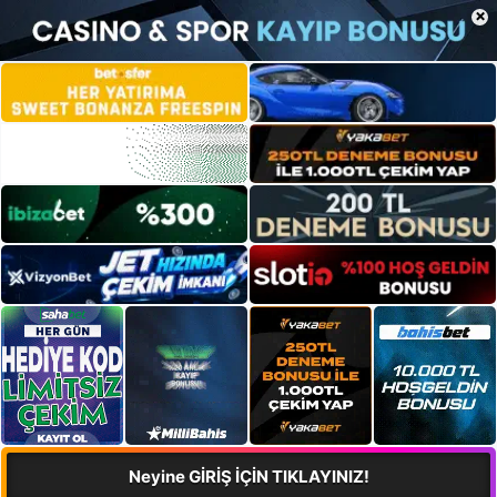
×
Neyine GİRİŞ İÇİN TIKLAYINIZ!