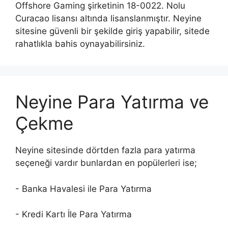
Offshore Gaming şirketinin 18-0022. Nolu
Curacao lisansı altında lisanslanmıştır. Neyine
sitesine güvenli bir şekilde giriş yapabilir, sitede
rahatlıkla bahis oynayabilirsiniz.
Neyine Para Yatırma ve
Çekme
Neyine sitesinde dörtden fazla para yatırma
seçeneği vardır bunlardan en popülerleri ise;
- Banka Havalesi ile Para Yatırma
- Kredi Kartı İle Para Yatırma