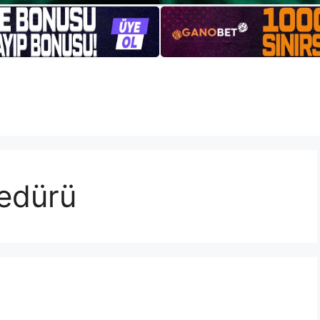
sedürü