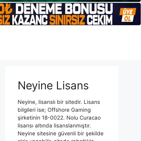
Neyine Lisans
Neyine, lisanslı bir sitedir. Lisans
bilgileri ise; Offshore Gaming
şirketinin 18-0022. Nolu Curacao
lisansı altında lisanslanmıştır.
Neyine sitesine güvenli bir şekilde