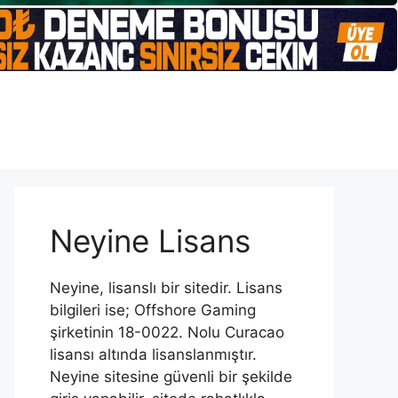
Neyine Lisans
Neyine, lisanslı bir sitedir. Lisans
bilgileri ise; Offshore Gaming
şirketinin 18-0022. Nolu Curacao
lisansı altında lisanslanmıştır.
Neyine sitesine güvenli bir şekilde