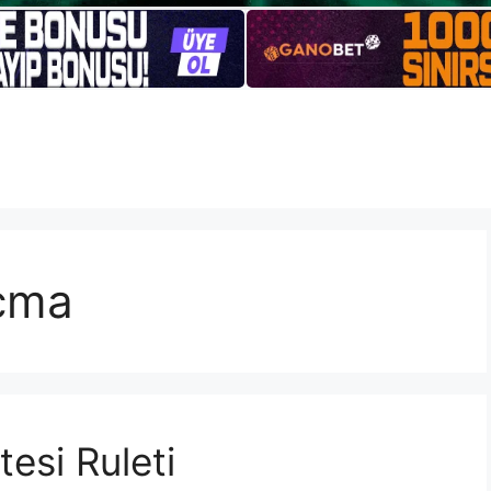
çma
tesi Ruleti