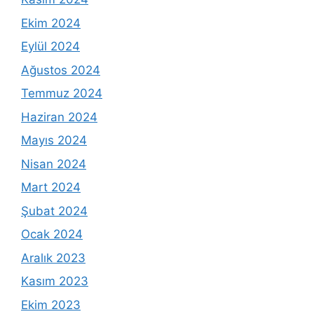
Ekim 2024
Eylül 2024
Ağustos 2024
Temmuz 2024
Haziran 2024
Mayıs 2024
Nisan 2024
Mart 2024
Şubat 2024
Ocak 2024
Aralık 2023
Kasım 2023
Ekim 2023