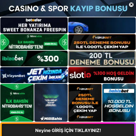
×
Neyine GİRİŞ İÇİN TIKLAYINIZ!