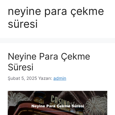
neyine para çekme
süresi
Neyine Para Çekme
Süresi
Şubat 5, 2025
Yazarı:
admin