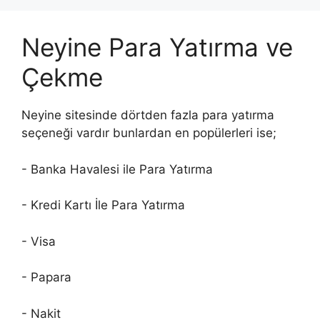
Neyine Para Yatırma ve
Çekme
Neyine sitesinde dörtden fazla para yatırma
seçeneği vardır bunlardan en popülerleri ise;
- Banka Havalesi ile Para Yatırma
- Kredi Kartı İle Para Yatırma
- Visa
- Papara
- Nakit