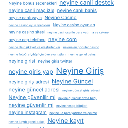
neyine canli destek
Neyine bonus seçenekleri
neyine canli maç izle
neyine canlı bahis
Neyine Casino
neyine canlı yayın
Neyine casino oyunları
neyine casino oyun grafikleri
neyine casino sitesi
neyine casinosu ile para yatırma ve çekme
neyine com
neyine cep telefonu
neyine dair şikâyet ve eleştiriler var
neyine en popüler casino
neyine fotoğrafçılığı i̇çin üye avantajları
neyine genel bakış
neyine girisi
neyine giris twitter
Neyine Giriş
neyine giris yap
Neyine Güncel
neyine giriş adresi
neyine güncel adresi
neyine güncel giriş adresi
Neyine güvenilir mi
neyine güvenlik firma bilgi
neyine güvenlir mi
neyine hesap bilgileri
neyine instagram
neyine i̇le para yatırma ve çekme
Neyine kayıt
neyine kaydı genel bakış