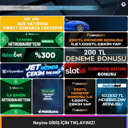
×
Neyine GİRİŞ İÇİN TIKLAYINIZ!