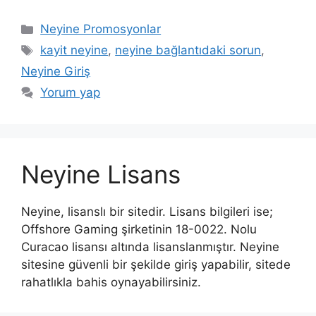
Kategoriler
Neyine Promosyonlar
Etiketler
kayit neyine
,
neyine bağlantıdaki sorun
,
Neyine Giriş
Yorum yap
Neyine Lisans
Neyine, lisanslı bir sitedir. Lisans bilgileri ise;
Offshore Gaming şirketinin 18-0022. Nolu
Curacao lisansı altında lisanslanmıştır. Neyine
sitesine güvenli bir şekilde giriş yapabilir, sitede
rahatlıkla bahis oynayabilirsiniz.