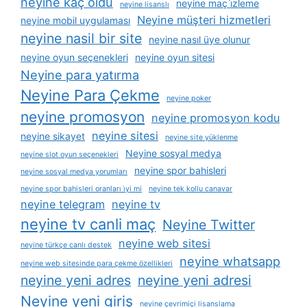
neyine kaç oldu
neyine maç i̇zleme
neyine lisanslı
Neyine müşteri hizmetleri
neyine mobil uygulaması
neyine nasil bir site
neyine nasıl üye olunur
neyine oyun seçenekleri
neyine oyun sitesi
Neyine para yatırma
Neyine Para Çekme
neyine poker
neyine promosyon
neyine promosyon kodu
neyine sitesi
neyine sikayet
neyine site yüklenme
Neyine sosyal medya
neyine slot oyun seçenekleri
neyine spor bahisleri
neyine sosyal medya yorumları
neyine spor bahisleri oranları i̇yi mi
neyine tek kollu canavar
neyine telegram
neyine tv
neyine tv canli maç
Neyine Twitter
neyine web sitesi
neyine türkçe canlı destek
neyine whatsapp
neyine web sitesinde para çekme özellikleri
neyine yeni adres
neyine yeni adresi
Neyine yeni giriş
neyine çevrimiçi lisanslama