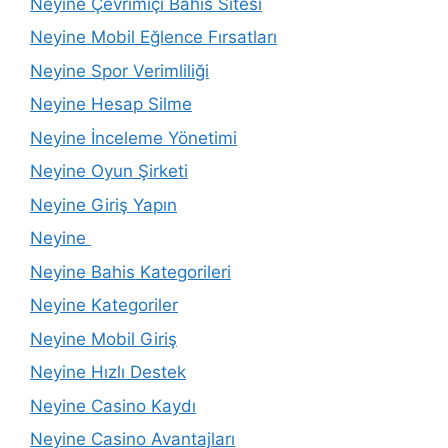
Neyine Çevrimiçi Bahis Sitesi
Neyine Mobil Eğlence Fırsatları
Neyine Spor Verimliliği
Neyine Hesap Silme
Neyine İnceleme Yönetimi
Neyine Oyun Şirketi
Neyine Giriş Yapın
Neyine
Neyine Bahis Kategorileri
Neyine Kategoriler
Neyine Mobil Giriş
Neyine Hızlı Destek
Neyine Casino Kaydı
Neyine Casino Avantajları