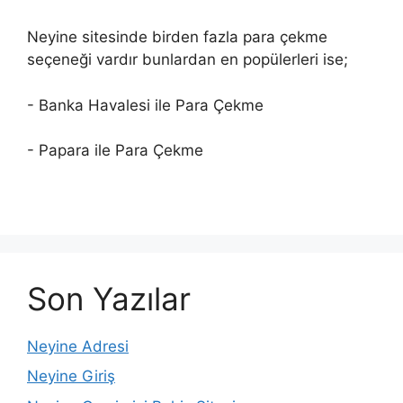
Neyine sitesinde birden fazla para çekme
seçeneği vardır bunlardan en popülerleri ise;
- Banka Havalesi ile Para Çekme
- Papara ile Para Çekme
Son Yazılar
Neyine Adresi
Neyine Giriş