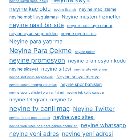
neyine kaydı genel bakış
neyine kaç oldu
neyine maç i̇zleme
neyine lisanslı
Neyine müşteri hizmetleri
neyine mobil uygulaması
neyine nasil bir site
neyine nasıl üye olunur
neyine oyun seçenekleri
neyine oyun sitesi
Neyine para yatırma
Neyine Para Çekme
neyine poker
neyine promosyon
neyine promosyon kodu
neyine sitesi
neyine sikayet
neyine site yüklenme
Neyine sosyal medya
neyine slot oyun seçenekleri
neyine spor bahisleri
neyine sosyal medya yorumları
neyine spor bahisleri oranları i̇yi mi
neyine tek kollu canavar
neyine telegram
neyine tv
neyine tv canli maç
Neyine Twitter
neyine web sitesi
neyine türkçe canlı destek
neyine whatsapp
neyine web sitesinde para çekme özellikleri
neyine yeni adres
neyine yeni adresi