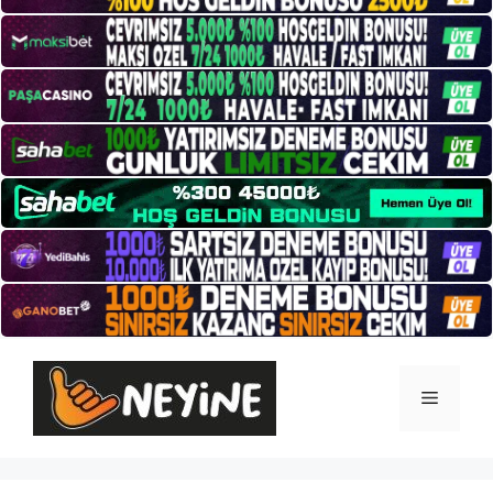
İçeriğe
atla
Menü