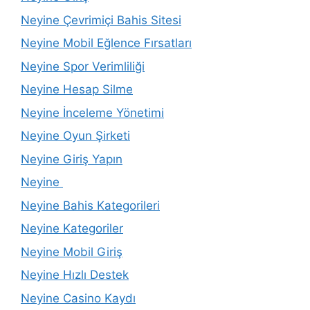
Neyine Çevrimiçi Bahis Sitesi
Neyine Mobil Eğlence Fırsatları
Neyine Spor Verimliliği
Neyine Hesap Silme
Neyine İnceleme Yönetimi
Neyine Oyun Şirketi
Neyine Giriş Yapın
Neyine
Neyine Bahis Kategorileri
Neyine Kategoriler
Neyine Mobil Giriş
Neyine Hızlı Destek
Neyine Casino Kaydı