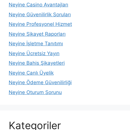
Neyine Casino Avantajları
Neyine Güvenilirlik Soruları
Neyine Profesyonel Hizmet
Neyine Şikayet Raporları
Neyine İşletme Tanıtımı
Neyine Ücretsiz Yayın
Neyine Bahis Şikayetleri
Neyine Canlı Üyelik
Neyine Ödeme Güvenilirliği
Neyine Oturum Sorunu
Kategoriler