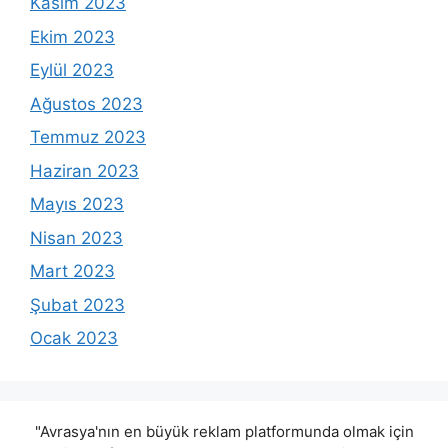
Kasım 2023
Ekim 2023
Eylül 2023
Ağustos 2023
Temmuz 2023
Haziran 2023
Mayıs 2023
Nisan 2023
Mart 2023
Şubat 2023
Ocak 2023
"Avrasya'nın en büyük reklam platformunda olmak için