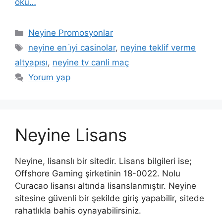
oku…
Kategoriler
Neyine Promosyonlar
Etiketler
neyine en i̇yi casinolar
,
neyine teklif verme
altyapısı
,
neyine tv canli maç
Yorum yap
Neyine Lisans
Neyine, lisanslı bir sitedir. Lisans bilgileri ise;
Offshore Gaming şirketinin 18-0022. Nolu
Curacao lisansı altında lisanslanmıştır. Neyine
sitesine güvenli bir şekilde giriş yapabilir, sitede
rahatlıkla bahis oynayabilirsiniz.