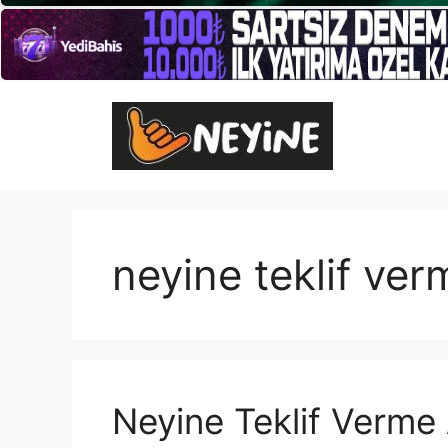
İçeriğe
atla
neyine teklif ver
Neyine Teklif Verme 